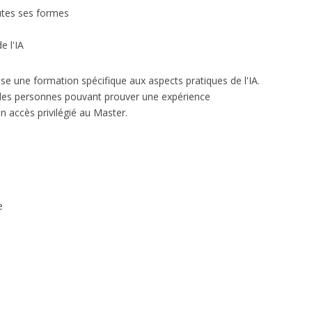
utes ses formes
e l'IA
pose une formation spécifique aux aspects pratiques de l'IA.
à des personnes pouvant prouver une expérience
un accès privilégié au Master.
e